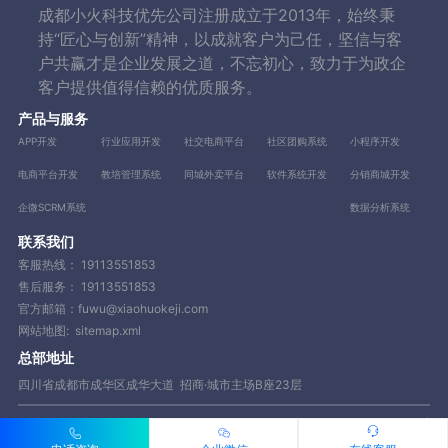
成都小火科技优先公司注册成立于2013年，始终秉
持“匠心与创新”精神，以成就客户为己任，坚信与客
户共赢才是企业发展之道，不忘初心，致力于为政企
客户提供值得信赖的优质服务。
产品与服务
APP开发
行业应用开发
社交电商平台
社区团购系统
小程序开发
电商平台开发
教培管理系统
同城外卖平台
软件系统开发
分销商城开发
企微SCRM系统
数据分析系统
联系我们
客服热线：
19113551853
售后服务：
19113551853
官方邮箱：fuwu@xiaohuokeji.com
网站地图:
sitemap.xml
总部地址
四川省成都市成华区成华大道 招商·城市主场B座23层
Copyright © 2013-2023 成都小火科技有限公司【www.xiaohuokeji.com】|
蜀ICP备14081885号 POWERE BY www.xiaohuokeji.com | 网站地图 承接业