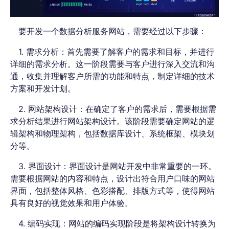
要开发一个数据分析服务网站，需要经过以下步骤：
1. 需求分析：首先需要了解客户的需求和目标，并进行
详细的需求分析。这一阶段需要与客户进行深入交流和沟
通，收集并理解客户所需的功能和特点，制定详细的技术
方案和开发计划。
2. 网站架构设计：在确定了客户的需求后，需要根据需
求分析结果进行网站架构设计。该阶段需要确定网站的逻
辑架构和物理架构，包括数据库设计、系统框架、模块划
分等。
3. 界面设计：界面设计是网站开发中非常重要的一环。
需要根据网站的内容和特点，设计出符合用户口味的网站
界面，包括整体风格、色彩搭配、排版方式等，使得网站
具有良好的视觉效果和用户体验。
4. 编码实现：网站的编码实现阶段是将架构设计转换为