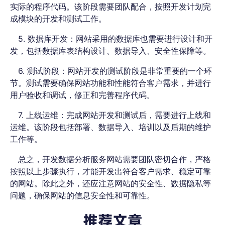
实际的程序代码。该阶段需要团队配合，按照开发计划完
成模块的开发和测试工作。
5. 数据库开发：网站采用的数据库也需要进行设计和开
发，包括数据库表结构设计、数据导入、安全性保障等。
6. 测试阶段：网站开发的测试阶段是非常重要的一个环
节。测试需要确保网站功能和性能符合客户需求，并进行
用户验收和调试，修正和完善程序代码。
7. 上线运维：完成网站开发和测试后，需要进行上线和
运维。该阶段包括部署、数据导入、培训以及后期的维护
工作等。
总之，开发数据分析服务网站需要团队密切合作，严格
按照以上步骤执行，才能开发出符合客户需求、稳定可靠
的网站。除此之外，还应注意网站的安全性、数据隐私等
问题，确保网站的信息安全性和可靠性。