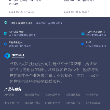
2024版
2024-05-23 17:52:46
2024-05-21 17:02:57
11年互联网技术经验
经验丰富，保障项目质量
实时进度反馈
100%全开源代码
企业微信群实时反馈进度
完全掌控项目主权
9项成果交付
7*12
确保项目可迭代开发
7*12小时服务支持
成都小火科技优先公司注册成立于2013年，始终秉
持“匠心与创新”精神，以成就客户为己任，坚信与客
户共赢才是企业发展之道，不忘初心，致力于为政企
客户提供值得信赖的优质服务。
产品与服务
APP开发
行业应用开发
社交电商平台
社区团购系统
小程序开发
电商平台开发
教培管理系统
同城外卖平台
软件系统开发
分销商城开发