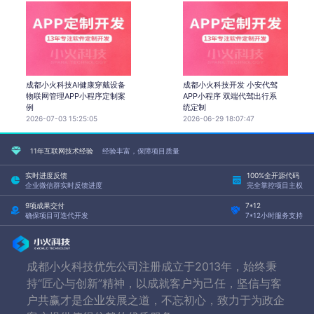
成都小火科技AI健康穿戴设备
成都小火科技开发 小安代驾
物联网管理APP小程序定制案
APP小程序 双端代驾出行系
例
统定制
2026-07-03 15:25:05
2026-06-29 18:07:47
11年互联网技术经验
经验丰富，保障项目质量
实时进度反馈
100%全开源代码
企业微信群实时反馈进度
完全掌控项目主权
9项成果交付
7*12
确保项目可迭代开发
7*12小时服务支持
成都小火科技优先公司注册成立于2013年，始终秉
持“匠心与创新”精神，以成就客户为己任，坚信与客
户共赢才是企业发展之道，不忘初心，致力于为政企