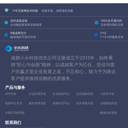
11年互联网技术经验
经验丰富，保障项目质量
实时进度反馈
100%全开源代码
企业微信群实时反馈进度
完全掌控项目主权
9项成果交付
7*12
确保项目可迭代开发
7*12小时服务支持
成都小火科技优先公司注册成立于2013年，始终秉
持“匠心与创新”精神，以成就客户为己任，坚信与客
户共赢才是企业发展之道，不忘初心，致力于为政企
客户提供值得信赖的优质服务。
产品与服务
APP开发
行业应用开发
社交电商平台
社区团购系统
小程序开发
电商平台开发
教培管理系统
同城外卖平台
软件系统开发
分销商城开发
企微SCRM系统
数据分析系统
联系我们