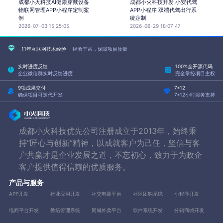
成都小火科技AI健康穿戴设备
成都小火科技开发 小安代驾
物联网管理APP小程序定制案
APP小程序 双端代驾出行系
例
统定制
2026-07-03 15:25:05
2026-06-29 18:07:47
11年互联网技术经验
经验丰富，保障项目质量
实时进度反馈
100%全开源代码
企业微信群实时反馈进度
完全掌控项目主权
9项成果交付
7*12
确保项目可迭代开发
7*12小时服务支持
成都小火科技优先公司注册成立于2013年，始终秉
持“匠心与创新”精神，以成就客户为己任，坚信与客
户共赢才是企业发展之道，不忘初心，致力于为政企
客户提供值得信赖的优质服务。
产品与服务
APP开发
行业应用开发
社交电商平台
社区团购系统
小程序开发
电商平台开发
教培管理系统
同城外卖平台
软件系统开发
分销商城开发