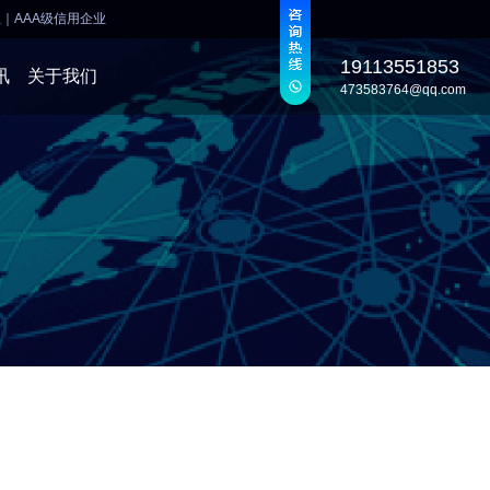
业
｜
AAA级信用企业
19113551853
讯
关于我们
473583764@qq.com
发
发