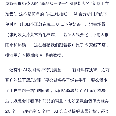
页就会推奶茶店的 “新品买一送一” 和服装店的 “新款卫衣
预售”。这不是简单的 “买过啥推啥”，AI 会分析用户的下
单时间（比如小王总在晚上 8 点下单奶茶）、消费场景
（张阿姨买芹菜常搭配豆腐），甚至天气变化（下雨天推
雨伞和热汤），这些都是我们跟着客户跑了 5 家线下店，
摸清用户习惯后给 AI 喂的数据。
还有个 AI 功能客户特别满意 —— 智能库存预警。之前
客户的线下店总遇到 “要么货备多了烂在手里，要么货少
了用户白跑一趟” 的问题，我们给商城加了 AI 库存模块
后，系统会盯着每种商品的销量：比如某款面包每天能卖
20 个，当库存剩 5 个时，AI 会自动提醒店员补货，还会