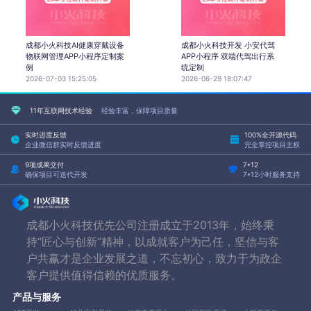
成都小火科技AI健康穿戴设备
成都小火科技开发 小安代驾
物联网管理APP小程序定制案
APP小程序 双端代驾出行系
例
统定制
2026-07-03 15:25:05
2026-06-29 18:07:47
11年互联网技术经验
经验丰富，保障项目质量
实时进度反馈
100%全开源代码
企业微信群实时反馈进度
完全掌控项目主权
9项成果交付
7*12
确保项目可迭代开发
7*12小时服务支持
成都小火科技优先公司注册成立于2013年，始终秉
持“匠心与创新”精神，以成就客户为己任，坚信与客
户共赢才是企业发展之道，不忘初心，致力于为政企
客户提供值得信赖的优质服务。
产品与服务