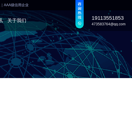
业
｜
AAA级信用企业
19113551853
讯
关于我们
473583764@qq.com
发
发