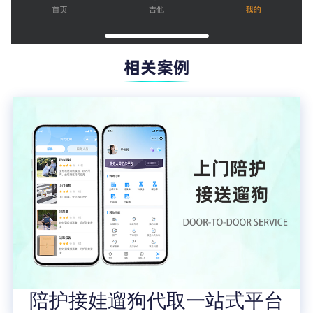
陪护接娃遛狗代取一站式平台