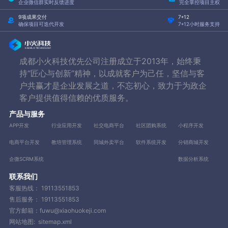
企业微信群实时反馈进度
完全掌控项目主权
9项成果交付
7*12
确保项目可迭代开发
7*12小时服务支持
成都小火科技优先公司注册成立于2013年，始终秉
持“匠心与创新”精神，以成就客户为己任，坚信与客
户共赢才是企业发展之道，不忘初心，致力于为政企
客户提供值得信赖的优质服务。
产品与服务
APP开发
行业应用开发
社交电商平台
社区团购系统
小程序开发
电商平台开发
教培管理系统
同城外卖平台
软件系统开发
分销商城开发
企微SCRM系统
数据分析系统
联系我们
客服热线：
19113551853
售后服务：
19113551853
官方邮箱：fuwu@xiaohuokeji.com
网站地图:
sitemap.xml