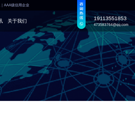
业
｜
AAA级信用企业
19113551853
讯
关于我们
473583764@qq.com
发
发