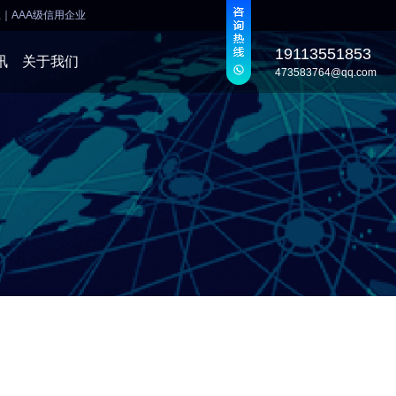
业
｜
AAA级信用企业
19113551853
讯
关于我们
473583764@qq.com
发
发