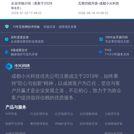
企业详细介绍（更新于2026
五期功能升级-成都小火科技
年6月）
2026-07-02 17:49:22
2026-06-18 10:08:32
11年互联网技术经验
经验丰富，保障项目质量
实时进度反馈
100%全开源代码
企业微信群实时反馈进度
完全掌控项目主权
9项成果交付
7*12
确保项目可迭代开发
7*12小时服务支持
成都小火科技优先公司注册成立于2013年，始终秉
持“匠心与创新”精神，以成就客户为己任，坚信与客
户共赢才是企业发展之道，不忘初心，致力于为政企
客户提供值得信赖的优质服务。
产品与服务
APP开发
行业应用开发
社交电商平台
社区团购系统
小程序开发
电商平台开发
教培管理系统
同城外卖平台
软件系统开发
分销商城开发
企微SCRM系统
数据分析系统