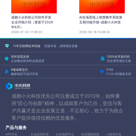
成都小火科技公司软件开发
AI全场景线上智慧教学系统第
企业详细介绍（更新于2026
五期功能升级-成都小火科技
年6月）
2026-07-02 17:49:22
2026-06-18 10:08:32
11年互联网技术经验
经验丰富，保障项目质量
实时进度反馈
100%全开源代码
企业微信群实时反馈进度
完全掌控项目主权
9项成果交付
7*12
确保项目可迭代开发
7*12小时服务支持
成都小火科技优先公司注册成立于2013年，始终秉
持“匠心与创新”精神，以成就客户为己任，坚信与客
户共赢才是企业发展之道，不忘初心，致力于为政企
客户提供值得信赖的优质服务。
产品与服务
APP开发
行业应用开发
社交电商平台
社区团购系统
小程序开发