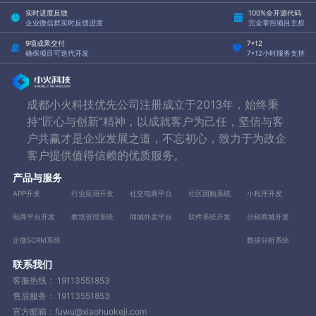
实时进度反馈
100%全开源代码
企业微信群实时反馈进度
完全掌控项目主权
9项成果交付
7*12
确保项目可迭代开发
7*12小时服务支持
成都小火科技优先公司注册成立于2013年，始终秉
持“匠心与创新”精神，以成就客户为己任，坚信与客
户共赢才是企业发展之道，不忘初心，致力于为政企
客户提供值得信赖的优质服务。
产品与服务
APP开发
行业应用开发
社交电商平台
社区团购系统
小程序开发
电商平台开发
教培管理系统
同城外卖平台
软件系统开发
分销商城开发
企微SCRM系统
数据分析系统
联系我们
客服热线：
19113551853
售后服务：
19113551853
官方邮箱：fuwu@xiaohuokeji.com