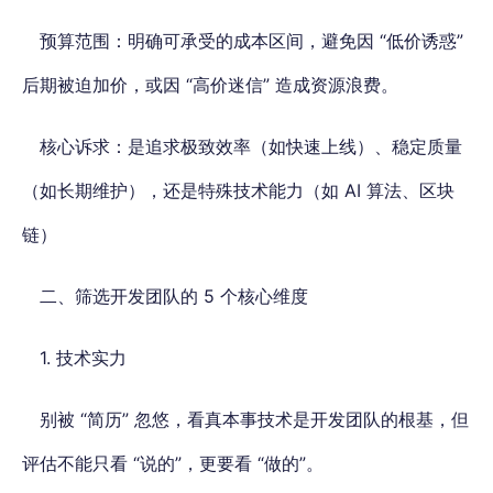
预算范围：明确可承受的成本区间，避免因 “低价诱惑”
后期被迫加价，或因 “高价迷信” 造成资源浪费。
核心诉求：是追求极致效率（如快速上线）、稳定质量
（如长期维护），还是特殊技术能力（如 AI 算法、区块
链）
二、筛选开发团队的 5 个核心维度
1. 技术实力
别被 “简历” 忽悠，看真本事技术是开发团队的根基，但
评估不能只看 “说的”，更要看 “做的”。