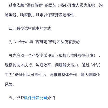
过度依赖 “远程兼职” 的团队：核心开发人员为兼职，沟
通延迟、响应慢，且难以保证开发连续性。
四、减少试错成本的方式
先 “小合作” 再 “深绑定”若对团队仍有疑虑
可先启动一个小型测试项目（如核心功能模块开发），
观察其技术执行、沟通效率、问题解决能力。通过 “小试
牛刀” 验证团队可靠性后，再推进整体合作，能大幅降低
风险。
五、成都
软件开发公司
介绍