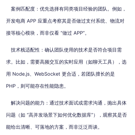
案例匹配度：优先选择有同类项目经验的团队。例如，
开发电商 APP 应重点考察其是否做过支付系统、物流对
接等核心模块，而非仅看 “做过 APP”。
技术栈适配性：确认团队使用的技术是否符合项目需
求。比如，需要高频交互的实时应用（如聊天工具），选
用 Node.js、WebSocket 更合适，若团队擅长的是
PHP，则可能存在性能隐患。
解决问题的能力：通过技术面试或需求沟通，抛出具体
问题（如 “高并发场景下如何优化数据库”），观察其是否
能给出清晰、可落地的方案，而非泛泛而谈。