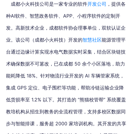
成都小火科技公司是一家专业的软件
开发公司
，提供各
种AI软件、智慧政务软件、APP、小程序软件的定制开
发。高新技术企业，成都软件协会理事单位，双软认证企
业。该公司（成都小火科技）开发的
智慧社区
能源管理平
台通过边缘计算实现水电气数据实时采集，结合区块链技
术确保数据不可篡改，已在成都 50 余个小区落地，助力
能耗降低 18%。针对物流行业开发的 AI 车辆管家系统，
集成 GPS 定位、电子围栏等功能，帮助冷链运输企业降
低货损率至 1.2% 以下。其打造的 “熊猫校管帮” 系统覆盖
教培机构从招生到教务的全流程管理，支持多校区数据同
步与智能排课，服务超 2000 家培训机构。其开发的共享