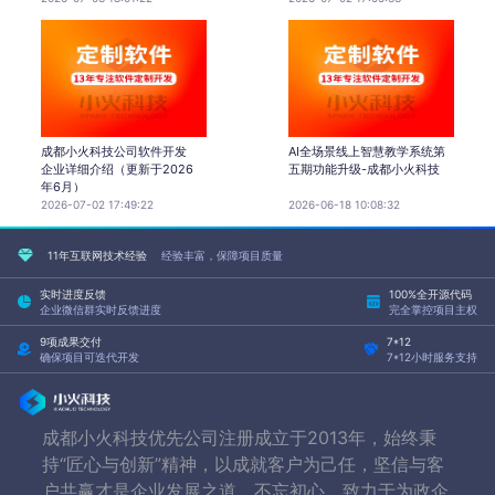
成都小火科技公司软件开发
AI全场景线上智慧教学系统第
企业详细介绍（更新于2026
五期功能升级-成都小火科技
年6月）
2026-07-02 17:49:22
2026-06-18 10:08:32
11年互联网技术经验
经验丰富，保障项目质量
实时进度反馈
100%全开源代码
企业微信群实时反馈进度
完全掌控项目主权
9项成果交付
7*12
确保项目可迭代开发
7*12小时服务支持
成都小火科技优先公司注册成立于2013年，始终秉
持“匠心与创新”精神，以成就客户为己任，坚信与客
户共赢才是企业发展之道，不忘初心，致力于为政企