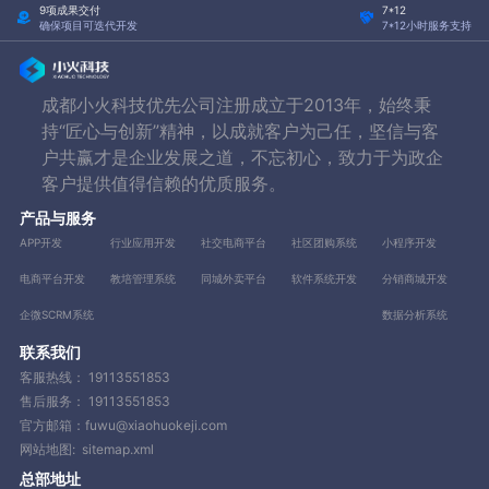
9项成果交付
7*12
确保项目可迭代开发
7*12小时服务支持
成都小火科技优先公司注册成立于2013年，始终秉
持“匠心与创新”精神，以成就客户为己任，坚信与客
户共赢才是企业发展之道，不忘初心，致力于为政企
客户提供值得信赖的优质服务。
产品与服务
APP开发
行业应用开发
社交电商平台
社区团购系统
小程序开发
电商平台开发
教培管理系统
同城外卖平台
软件系统开发
分销商城开发
企微SCRM系统
数据分析系统
联系我们
客服热线：
19113551853
售后服务：
19113551853
官方邮箱：fuwu@xiaohuokeji.com
网站地图:
sitemap.xml
总部地址