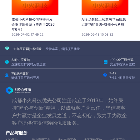
成都小火科技公司软件开发
AI全场景线上智慧教学系统第
企业详细介绍（更新于2026
五期功能升级-成都小火科技
年6月）
2026-07-02 17:49:22
2026-06-18 10:08:32
11年互联网技术经验
经验丰富，保障项目质量
实时进度反馈
100%全开源代码
企业微信群实时反馈进度
完全掌控项目主权
9项成果交付
7*12
确保项目可迭代开发
7*12小时服务支持
成都小火科技优先公司注册成立于2013年，始终秉
持“匠心与创新”精神，以成就客户为己任，坚信与客
户共赢才是企业发展之道，不忘初心，致力于为政企
客户提供值得信赖的优质服务。
产品与服务
APP开发
行业应用开发
社交电商平台
社区团购系统
小程序开发