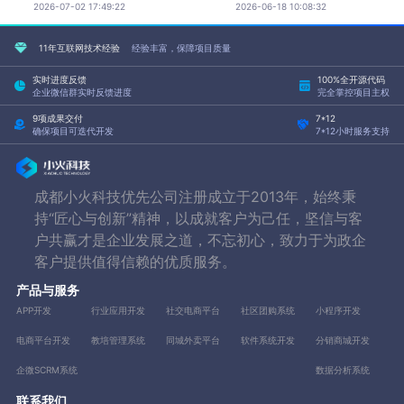
2026-07-02 17:49:22
2026-06-18 10:08:32
11年互联网技术经验
经验丰富，保障项目质量
实时进度反馈
100%全开源代码
企业微信群实时反馈进度
完全掌控项目主权
9项成果交付
7*12
确保项目可迭代开发
7*12小时服务支持
成都小火科技优先公司注册成立于2013年，始终秉
持“匠心与创新”精神，以成就客户为己任，坚信与客
户共赢才是企业发展之道，不忘初心，致力于为政企
客户提供值得信赖的优质服务。
产品与服务
APP开发
行业应用开发
社交电商平台
社区团购系统
小程序开发
电商平台开发
教培管理系统
同城外卖平台
软件系统开发
分销商城开发
企微SCRM系统
数据分析系统
联系我们