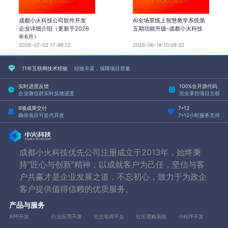
成都小火科技公司软件开发
AI全场景线上智慧教学系统第
企业详细介绍（更新于2026
五期功能升级-成都小火科技
年6月）
2026-07-02 17:49:22
2026-06-18 10:08:32
11年互联网技术经验
经验丰富，保障项目质量
实时进度反馈
100%全开源代码
企业微信群实时反馈进度
完全掌控项目主权
9项成果交付
7*12
确保项目可迭代开发
7*12小时服务支持
成都小火科技优先公司注册成立于2013年，始终秉
持“匠心与创新”精神，以成就客户为己任，坚信与客
户共赢才是企业发展之道，不忘初心，致力于为政企
客户提供值得信赖的优质服务。
产品与服务
APP开发
行业应用开发
社交电商平台
社区团购系统
小程序开发