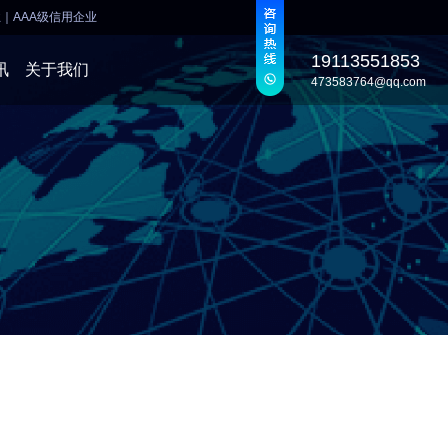
业
｜
AAA级信用企业
19113551853
讯
关于我们
473583764@qq.com
发
发