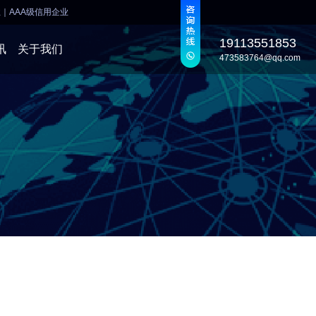
业
｜
AAA级信用企业
19113551853
讯
关于我们
473583764@qq.com
发
发