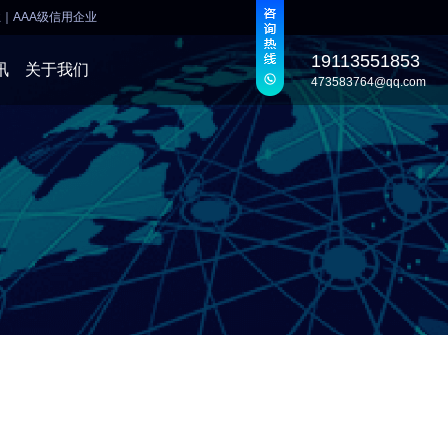
业
｜
AAA级信用企业
19113551853
讯
关于我们
473583764@qq.com
发
发