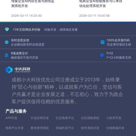
传媒企业AI内容生成与舆情监
电商企业AI智能推荐与订单自
测系统开发
动化处理系统开发
2026-03-11 14:25:43
2026-03-11 14:00:58
11年互联网技术经验
经验丰富，保障项目质量
实时进度反馈
100%全开源代码
企业微信群实时反馈进度
完全掌控项目主权
9项成果交付
7*12
确保项目可迭代开发
7*12小时服务支持
成都小火科技优先公司注册成立于2013年，始终秉
持“匠心与创新”精神，以成就客户为己任，坚信与客
户共赢才是企业发展之道，不忘初心，致力于为政企
客户提供值得信赖的优质服务。
产品与服务
APP开发
行业应用开发
社交电商平台
社区团购系统
小程序开发
电商平台开发
教培管理系统
同城外卖平台
软件系统开发
分销商城开发