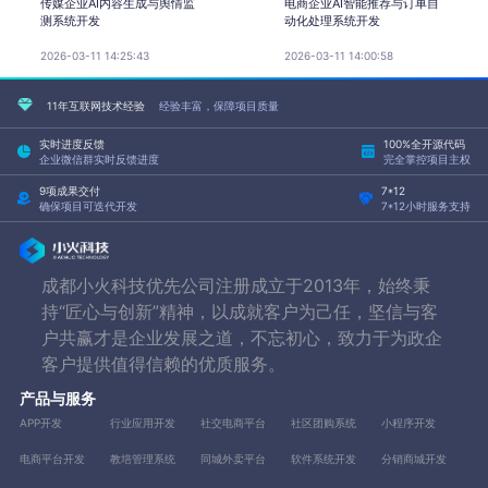
传媒企业AI内容生成与舆情监
电商企业AI智能推荐与订单自
测系统开发
动化处理系统开发
2026-03-11 14:25:43
2026-03-11 14:00:58
11年互联网技术经验
经验丰富，保障项目质量
实时进度反馈
100%全开源代码
企业微信群实时反馈进度
完全掌控项目主权
9项成果交付
7*12
确保项目可迭代开发
7*12小时服务支持
成都小火科技优先公司注册成立于2013年，始终秉
持“匠心与创新”精神，以成就客户为己任，坚信与客
户共赢才是企业发展之道，不忘初心，致力于为政企
客户提供值得信赖的优质服务。
产品与服务
APP开发
行业应用开发
社交电商平台
社区团购系统
小程序开发
电商平台开发
教培管理系统
同城外卖平台
软件系统开发
分销商城开发