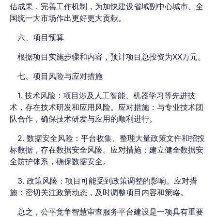
估成果，完善工作机制，为加快建设省域副中心城市、全
国统一大市场作出更好更大贡献。
六、项目预算
根据项目实施步骤和内容，预计项目总投资为XX万元。
七、项目风险与应对措施
1. 技术风险：项目涉及人工智能、机器学习等先进技
术，存在技术研发和应用风险。应对措施：与专业技术团
队合作，确保技术研发与应用的顺利进行。
2. 数据安全风险：平台收集、整理大量政策文件和招投
标数据，存在数据安全风险。应对措施：建立健全数据安
全防护体系，确保数据安全。
3. 政策风险：项目可能受到政策调整的影响。应对措
施：密切关注政策动态，及时调整项目内容和策略。
总之，公平竞争智慧审查服务平台建设是一项具有重要