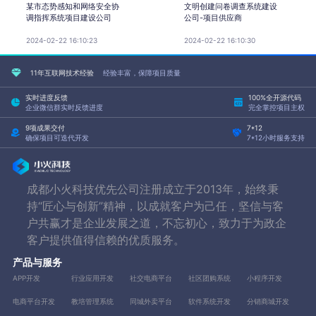
某市态势感知和网络安全协
文明创建问卷调查系统建设
调指挥系统项目建设公司
公司-项目供应商
2024-02-22 16:10:23
2024-02-22 16:10:30
11年互联网技术经验
经验丰富，保障项目质量
实时进度反馈
100%全开源代码
企业微信群实时反馈进度
完全掌控项目主权
9项成果交付
7*12
确保项目可迭代开发
7*12小时服务支持
成都小火科技优先公司注册成立于2013年，始终秉
持“匠心与创新”精神，以成就客户为己任，坚信与客
户共赢才是企业发展之道，不忘初心，致力于为政企
客户提供值得信赖的优质服务。
产品与服务
APP开发
行业应用开发
社交电商平台
社区团购系统
小程序开发
电商平台开发
教培管理系统
同城外卖平台
软件系统开发
分销商城开发