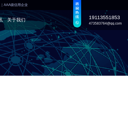
业
｜
AAA级信用企业
19113551853
讯
关于我们
473583764@qq.com
发
发