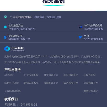
11年互联网技术经验
经验丰富，保障项目质量
实时进度反馈
100%全开源代码
企业微信群实时反馈进度
完全掌控项目主权
9项成果交付
7*12
确保项目可迭代开发
7*12小时服务支持
成都小火科技优先公司注册成立于2013年，始终秉持“匠心与创新”精神，以成就客户为己任，
坚信与客户共赢才是企业发展之道，不忘初心，致力于为政企客户提供值得信赖的优质服务。
产品与服务
APP开发
行业应用开发
社交电商平台
社区团购系统
小程序开发
电商平台开发
教培管理系统
同城外卖平台
软件系统开发
分销商城开发
企微SCRM系统
数据分析系统
联系我们
客服热线：
19113551853