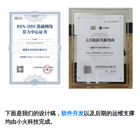
下面是我们的设计稿，
软件开发
以及后期的运维支撑
均由小火科技完成。