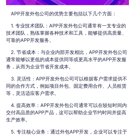
APP开发外包公司的优势主要包括以下几个方面：
1. 专业技术团队：APP开发外包公司通常有一支专业的
技术团队，熟练掌握各种技术和工具，能够提供高质量、
可靠的APP开发服务。
2. 节省成本：与企业内部开发相比，APP开发外包公司
通常能够以更低的成本提供同等或更高水平的APP开发服
务，从而为企业节省开发成本。
3. 灵活性：APP开发外包公司可以根据客户需求提供不
同的合作方式，例如项目外包、固定费用合作、人员租赁
等，灵活适应客户需求。
4. 提高效率：APP开发外包公司通常可以在较短时间内
交付高品质的APP产品，这可以帮助企业节约时间并提高
生产效率。
5. 专注核心业务：通过外包APP开发，企业可以专注于