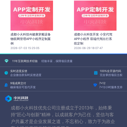
成都小火科技AI健康穿戴设备
成都小火科技开发 小安代驾
物联网管理APP小程序定制案
APP小程序 双端代驾出行系
例
统定制
2026-07-03 15:25:05
2026-06-29 18:07:47
11年互联网技术经验
经验丰富，保障项目质量
实时进度反馈
100%全开源代码
企业微信群实时反馈进度
完全掌控项目主权
9项成果交付
7*12
确保项目可迭代开发
7*12小时服务支持
成都小火科技优先公司注册成立于2013年，始终秉
持“匠心与创新”精神，以成就客户为己任，坚信与客
户共赢才是企业发展之道，不忘初心，致力于为政企