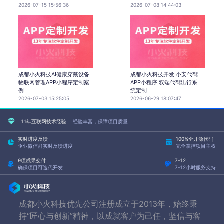
2026-07-15 15:56:36
2026-07-08 14:44:03
成都小火科技AI健康穿戴设备
成都小火科技开发 小安代驾
物联网管理APP小程序定制案
APP小程序 双端代驾出行系
例
统定制
2026-07-03 15:25:05
2026-06-29 18:07:47
11年互联网技术经验
经验丰富，保障项目质量
实时进度反馈
100%全开源代码
企业微信群实时反馈进度
完全掌控项目主权
9项成果交付
7*12
确保项目可迭代开发
7*12小时服务支持
成都小火科技优先公司注册成立于2013年，始终秉
持“匠心与创新”精神，以成就客户为己任，坚信与客