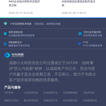
RAG企业知识库软件定制开
AI供应链优化系统定制开发过
发过程
程
2026-02-27 16:14:26
2026-02-26 17:34:14
11年互联网技术经验
经验丰富，保障项目质量
实时进度反馈
100%全开源代码
企业微信群实时反馈进度
完全掌控项目主权
9项成果交付
7*12
确保项目可迭代开发
7*12小时服务支持
成都小火科技优先公司注册成立于2013年，始终秉
持“匠心与创新”精神，以成就客户为己任，坚信与客
户共赢才是企业发展之道，不忘初心，致力于为政企
客户提供值得信赖的优质服务。
产品与服务
APP开发
行业应用开发
社交电商平台
社区团购系统
小程序开发
电商平台开发
教培管理系统
同城外卖平台
软件系统开发
分销商城开发